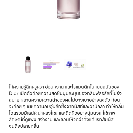
ให้ความรู้สึกหรูหรา อ่อนหวาน และโรแมนติกในแบบฉบับของ
Dior เปิดตัวด้วยความสดชื่นนุ่มละมุนของกลิ่นฟลอรัลที่โปร่ง
สบาย ผสานความหวานฉ่ำของผลไม้บางเบาอย่างลงตัว ก่อน
จะค่อย ๆ เผยความอบอุ่นลึกซึ้งจากมัสก์และวานิลลา ทำให้กลิ่น
โดยรวมมีเสน่ห์ น่าหลงใหล และติดผิวอย่างนุ่มนวล ให้ภาพ
ลักษณ์ที่ดูแพง สง่างาม และชวนให้จดจำตั้งแต่แรกสัมผัส
จนถึงปลายกลิ่น