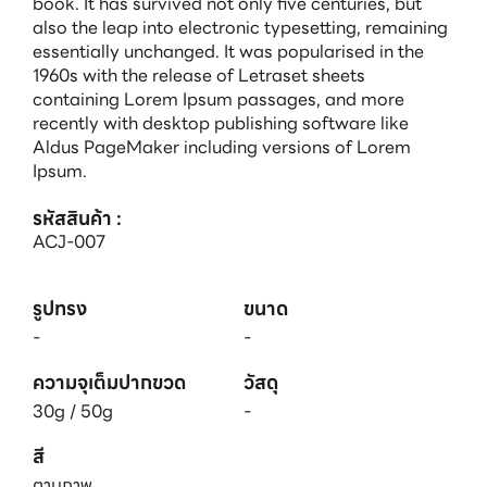
book. It has survived not only five centuries, but
also the leap into electronic typesetting, remaining
essentially unchanged. It was popularised in the
1960s with the release of Letraset sheets
containing Lorem Ipsum passages, and more
recently with desktop publishing software like
Aldus PageMaker including versions of Lorem
Ipsum.
รหัสสินค้า :
ACJ-007
รูปทรง
ขนาด
-
-
ความจุเต็มปากขวด
วัสดุ
30g / 50g
-
สี
ตามภาพ