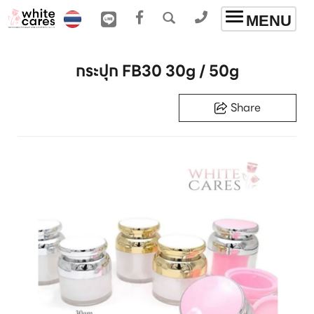
Toggle
MENU
navigation
กระปุก FB30 30g / 50g
Share