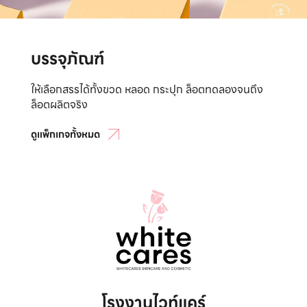
บรรจุภัณฑ์
ให้เลือกสรรได้ทั้งขวด หลอด กระปุก ล็อตทดลองจนถึง
ล็อตผลิตจริง
ดูแพ็กเกจทั้งหมด
โรงงานไวท์แคร์