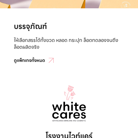
บรรจุภัณฑ์
ให้เลือกสรรได้ทั้งขวด หลอด กระปุก ล็อตทดลองจนถึง
ล็อตผลิตจริง
ดูแพ็กเกจทั้งหมด
โรงงานไวท์แคร์