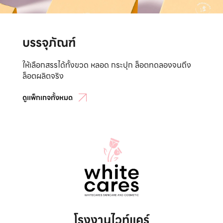
บรรจุภัณฑ์
ให้เลือกสรรได้ทั้งขวด หลอด กระปุก ล็อตทดลองจนถึง
ล็อตผลิตจริง
ดูแพ็กเกจทั้งหมด
โรงงานไวท์แคร์