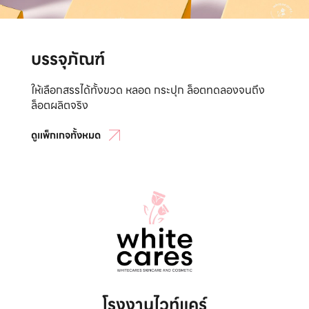
บรรจุภัณฑ์
ให้เลือกสรรได้ทั้งขวด หลอด กระปุก ล็อตทดลองจนถึง
ล็อตผลิตจริง
ดูแพ็กเกจทั้งหมด
โรงงานไวท์แคร์