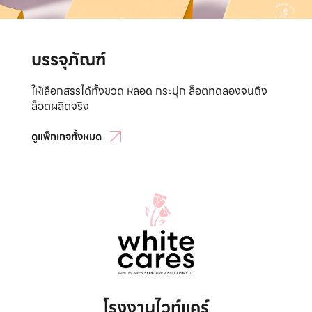
บรรจุภัณฑ์
ให้เลือกสรรได้ทั้งขวด หลอด กระปุก ล็อตทดลองจนถึง
ล็อตผลิตจริง
ดูแพ็กเกจทั้งหมด
โรงงานไวท์แคร์