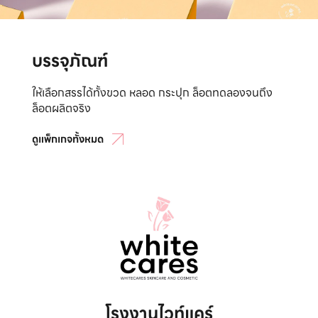
บรรจุภัณฑ์
ให้เลือกสรรได้ทั้งขวด หลอด กระปุก ล็อตทดลองจนถึง
ล็อตผลิตจริง
ดูแพ็กเกจทั้งหมด
โรงงานไวท์แคร์