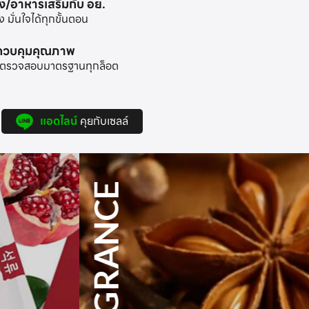
าง/อาหารเสริมกับ อย.
มั่นใจได้ทุกขั้นตอน
ะควบคุมคุณภาพ
้อมตรวจสอบมาตรฐานทุกล็อต
แอดไลน์
คุยกับเซลล์
FRAGRANCE