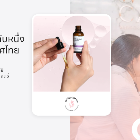
ับหนึ่ง
ทศไทย
าญ
าสตร์