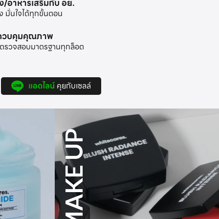
าง/อาหารเสริมกับ อย.
มั่นใจได้ทุกขั้นตอน
ะควบคุมคุณภาพ
้อมตรวจสอบมาตรฐานทุกล็อต
แอดไลน์
คุยกับเซลล์
SUPPLEMENT