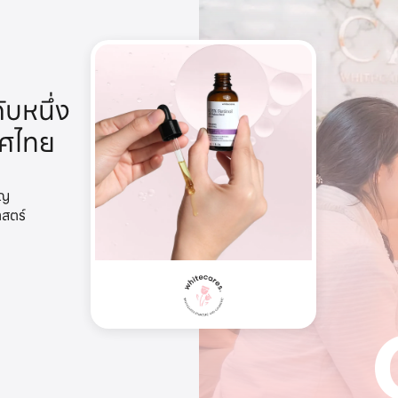
ับหนึ่ง
ทศไทย
าญ
าสตร์