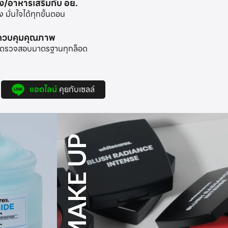
าง/อาหารเสริมกับ อย.
มั่นใจได้ทุกขั้นตอน
ะควบคุมคุณภาพ
้อมตรวจสอบมาตรฐานทุกล็อต
แอดไลน์
คุยกับเซลล์
SUPPLEMENT