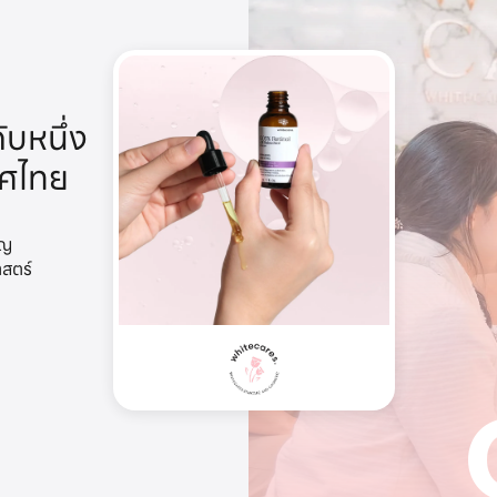
ับหนึ่ง
ทศไทย
าญ
าสตร์