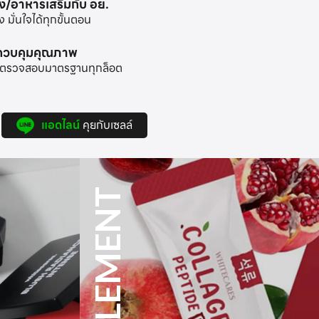
าง/อาหารเสริมกับ อย.
มั่นใจได้ทุกขั้นตอน
ะควบคุมคุณภาพ
้อมตรวจสอบมาตรฐานทุกล็อต
แอดไลน์
คุยกับเซลล์
FRAGRANCE