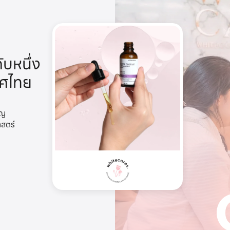
ับหนึ่ง
ทศไทย
าญ
าสตร์