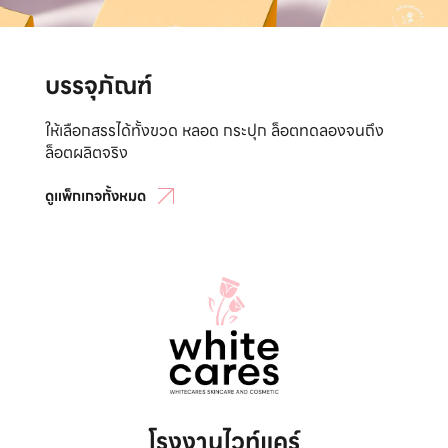
บรรจุภัณฑ์
ให้เลือกสรรได้ทั้งขวด หลอด กระปุก ล็อตทดลองจนถึง
ล็อตผลิตจริง
ดูแพ็กเกจทั้งหมด
โรงงานไวท์แคร์