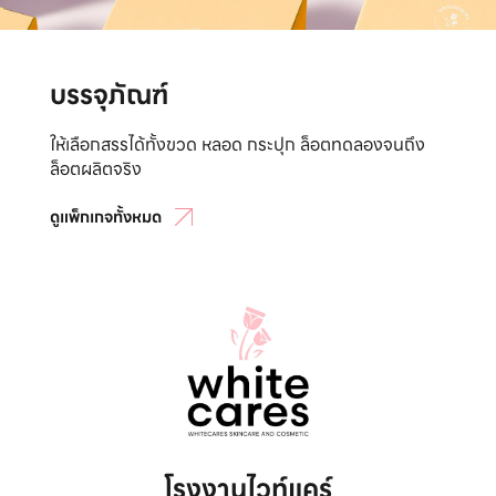
บรรจุภัณฑ์
ให้เลือกสรรได้ทั้งขวด หลอด กระปุก ล็อตทดลองจนถึง
ล็อตผลิตจริง
ดูแพ็กเกจทั้งหมด
โรงงานไวท์แคร์