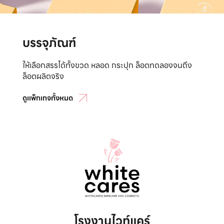
บรรจุภัณฑ์
ให้เลือกสรรได้ทั้งขวด หลอด กระปุก ล็อตทดลองจนถึง
ล็อตผลิตจริง
ดูแพ็กเกจทั้งหมด
โรงงานไวท์แคร์