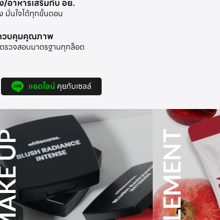
าง/อาหารเสริมกับ อย.
มั่นใจได้ทุกขั้นตอน
ะควบคุมคุณภาพ
้อมตรวจสอบมาตรฐานทุกล็อต
แอดไลน์
คุยกับเซลล์
SUPPLEMENT