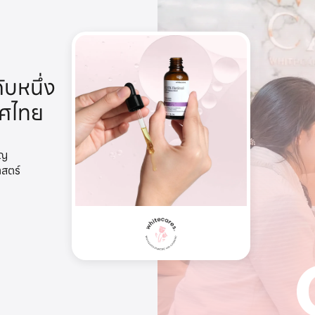
ับหนึ่ง
ทศไทย
าญ
าสตร์