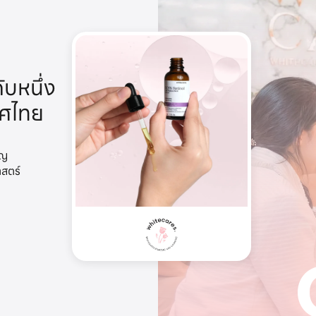
ับหนึ่ง
ทศไทย
าญ
าสตร์