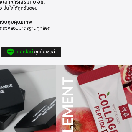
าง/อาหารเสริมกับ อย.
มั่นใจได้ทุกขั้นตอน
ะควบคุมคุณภาพ
้อมตรวจสอบมาตรฐานทุกล็อต
แอดไลน์
คุยกับเซลล์
SUPPLEMENT